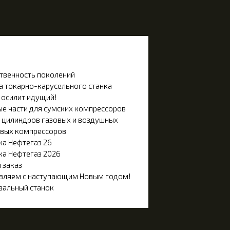
твенность поколений
а токарно-карусельного станка
 осилит идущий!
ые части для сумских компрессоров
 цилиндров газовых и воздушных
вых компрессоров
ка Нефтегаз 26
ка Нефтегаз 2026
 заказ
вляем с наступающим Новым годом!
альный станок