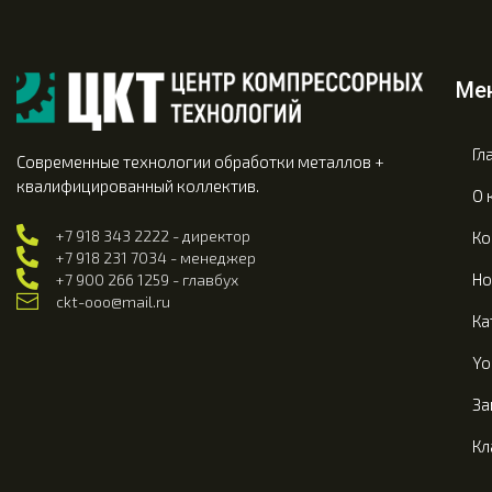
Ме
Гл
Современные технологии обработки металлов +
квалифицированный коллектив.
О 
+7 918 343 2222 - директор
Ко
+7 918 231 7034 - менеджер
Но
+7 900 266 1259 - главбух
ckt-ooo@mail.ru
Ка
Yo
За
Кл