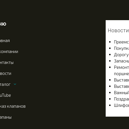
ню
Новости
авная
Преемс
Покупк
компании
Дорогу
Запасн
нтакты
Ремонт
вости
поршне
Выстав
талог
Выстав
Важный
uTube
Поздра
Шлифов
каз клапанов
апаны