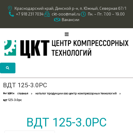
Краснодарский край, Динской р-н, п. Южный, Северная 67/1
+7 918 231 7034
ckt-ooo@mail.ru
Пн. – Пт. 7.00 – 19.00
Вакансии
ВДТ 125-3.0РС
вы здесь:
главная
каталог продукции ооо центр компрессорных технологий
вдт 125-3.0рс
ВДТ 125-3.0РС