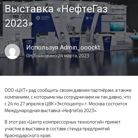
Выставка «НефтеГаз
2023»
Используя
Admin_ooockt
Опубликовано
24 марта, 2023
ООО «ЦКТ» рад сообщить своим давним партнёрам, а также
компаниям, с которыми мы сотрудничаем не так давно, что
с 24 по 27 апреля в ЦВК «Экспоцентр» г. Москва состоится
Международная выставка «НефтеГаз 2023».
В этот раз «Центр компрессорных технологий» примет
участие в выставке в составе стенда предприятий
Краснодарского края.