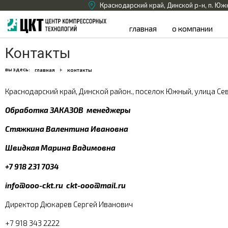
Краснодарский край, Динской р-н, п. Юж
главная
о компании
Контакты
вы здесь:
главная
контакты
Краснодарский край, Динской район., поселок Южный, улица Се
Обработка ЗАКАЗОВ менеджеры
Стяжкина Валентина Ивановна
Швидкая Марина Вадимовна
+7 918 231 7034
info@ooo-ckt.ru ckt-ooo@mail.ru
Директор Дюкарев Сергей Иванович
+7 918 343 2222