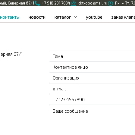
ный, Северная 67/1
+7 918 231 7034
ckt-ooo@mail.ru
Пн. – Пт. 7
контакты
новости
каталог
youtube
заказ клап
верная 67/1