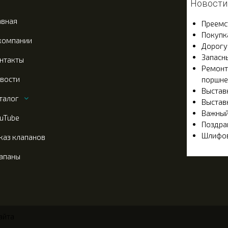
Новости
авная
Преемс
Покупк
компании
Дорогу
Запасн
нтакты
Ремонт
вости
поршне
Выстав
талог
Выстав
Важный
uTube
Поздра
Шлифов
каз клапанов
апаны
айта