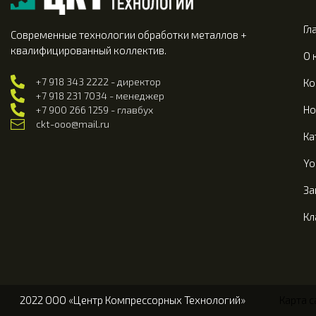
Гл
Современные технологии обработки металлов +
квалифицированный коллектив.
О 
+7 918 343 2222 - директор
Ко
+7 918 231 7034 - менеджер
Но
+7 900 266 1259 - главбух
ckt-ooo@mail.ru
Ка
Yo
За
Кл
2022 ООО «Центр Компрессорных Технологий»
Карта с