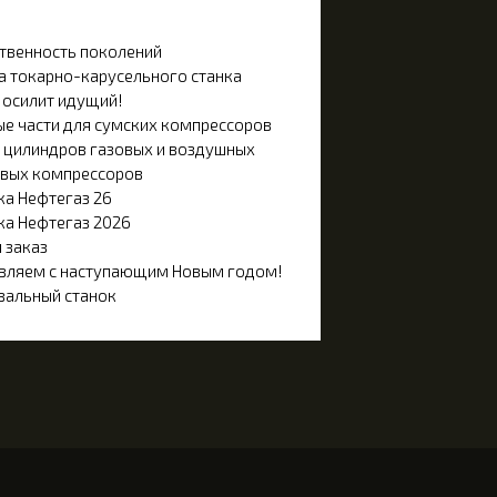
твенность поколений
а токарно-карусельного станка
 осилит идущий!
ые части для сумских компрессоров
 цилиндров газовых и воздушных
вых компрессоров
ка Нефтегаз 26
ка Нефтегаз 2026
 заказ
вляем с наступающим Новым годом!
альный станок