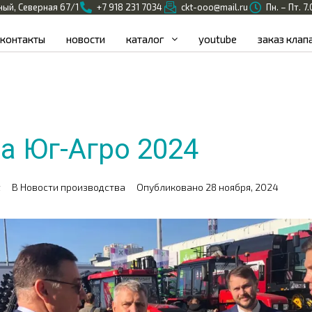
ный, Северная 67/1
+7 918 231 7034
ckt-ooo@mail.ru
Пн. – Пт. 7
контакты
новости
каталог
youtube
заказ клап
а Юг-Агро 2024
t
В
Новости производства
Опубликовано
28 ноября, 2024