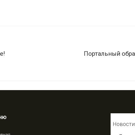
е!
Портальный обр
ню
Новости
авная