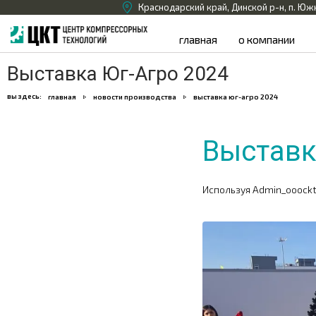
Краснодарский край, Динской р-н, п. Юж
главная
о компании
Выставка Юг-Агро 2024
вы здесь:
главная
новости производства
выставка юг-агро 2024
Выставк
Используя
Admin_ooock