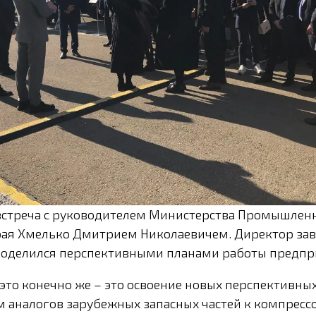
 встреча с руководителем Министерства Промышлен
рая Хмелько Дмитрием Николаевичем. Директор за
поделился перспективными планами работы предпри
 это конечно же – это освоение новых перспективны
м аналогов зарубежных запасных частей к компрес