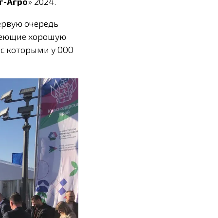
г-Агро
» 2024.
первую очередь
меющие хорошую
 с которыми у ООО