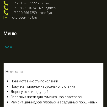
+7 918 343 2222 - директор
+7 918 231 7034 - менеджер
+7 900 266 1259 - главбух
ckt-ooo@mail.ru
Меню
Новости
Преемственность поколений
Покупка токарно-карусельного станка
Дорогу осилит идущий!
Запасные части для сумских компрессоров
Ремонт цилиндров газовых и воздушных поршневых